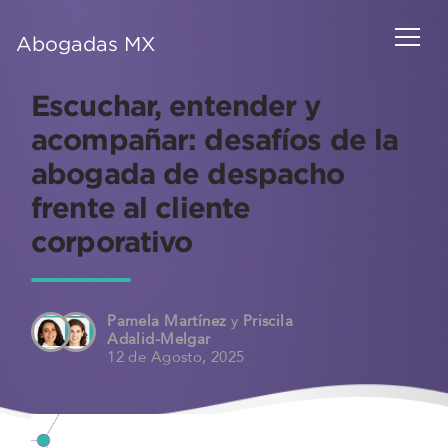
Abogadas MX
Escuchar, entender y
acompañar: desafíos de la
abogada de despacho
frente al cliente
corporativo
Pamela Martínez
y
Priscila
Adalid-Melgar
12 de Agosto, 2025